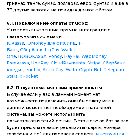
гривнах, тенге, сумах, долларах, евро, фунтах и ещё в
77 других валютах, не покидая диалог с ботом.
6.1. Подключение оплаты от uCoz:
У нас есть внутренние прямые интеграции с
платежными системами:
ЮKassa
,
ЮMoney для физ. лиц
,
Т-
Банк
,
Сбербанк
,
LiqPay
,
Wallet
One
,
ROBOKASSA
,
Fondy
,
PayPal
,
WebMoney
,
Freekassa
,
UnitPay
,
CloudPayments
,
Stripe
,
Сбербанк
кредит
,
enot.io
,
AntiloPay
,
Wata
,
CryptoBot
,
Telegram
Stars
,
xRocket
6.2. П
олуавтоматический прием оплаты
В случае если у вас в данный момент нет
возможности подключить онлайн оплату или в
данный момент нет необходимой платежной
системы, вы можете использовать
полуавтоматический режим. В этом случае бот за вас
будет присылать ваши реквизиты (карты, номера
телефона и пр.) для перевода средств.
Инструкция