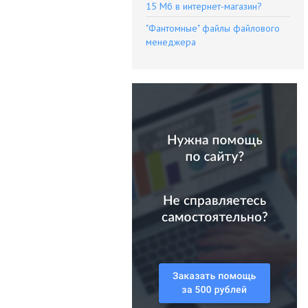
15 Мб в интернет-магазин?
"Фантомные" файлы файлового
менеджера