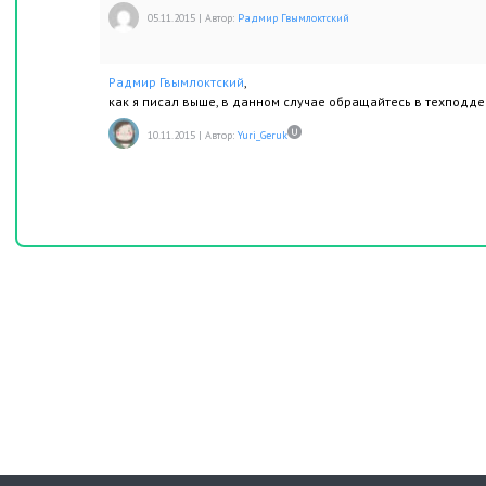
05.11.2015
|
Автор:
Радмир Гвымлоктский
Радмир Гвымлоктский
,
как я писал выше, в данном случае обращайтесь в техподд
10.11.2015
|
Автор:
Yuri_Geruk