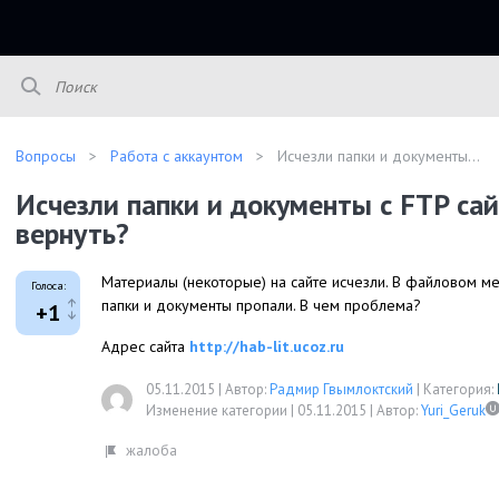
Вопросы
Работа с аккаунтом
Исчезли папки и документы...
Исчезли папки и документы с FTP сай
вернуть?
Материалы (некоторые) на сайте исчезли. В файловом ме
Голоса:
папки и документы пропали. В чем проблема?
+1
Адрес сайта
http://hab-lit.ucoz.ru
05.11.2015
|
Автор:
Радмир Гвымлоктский
|
Категория:
Изменение категории |
05.11.2015
|
Автор:
Yuri_Geruk