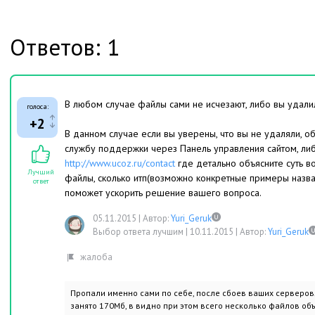
Ответов: 1
В любом случае файлы сами не исчезают, либо вы удали
голоса:
+2
В данном случае если вы уверены, что вы не удаляли, 
службу поддержки через Панель управления сайтом, ли
http://www.ucoz.ru/contact
где детально объясните суть во
Лучший
файлы, сколько итп(возможно конкретные примеры назван
ответ
поможет ускорить решение вашего вопроса.
05.11.2015
|
Автор:
Yuri_Geruk
Выбор ответа лучшим |
10.11.2015
|
Автор:
Yuri_Geruk
Пропали именно сами по себе, после сбоев ваших серверов
занято 170Мб, в видно при этом всего несколько файлов об