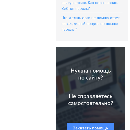
наизусть знаю. Как восстановить
Вебтоп пароль?
Что делать если не помню ответ
на секретный вопрос но помню
пароль ?