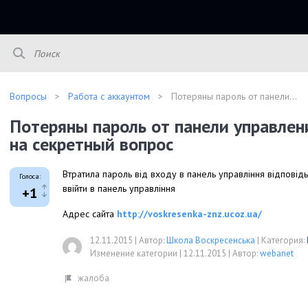
Вопросы
Работа с аккаунтом
Потеряны пароль от панели...
Потеряны пароль от панели управлен
на секретный вопрос
Втратила пароль від входу в панель управління відповідь
Голоса:
ввійти в панель управління
+1
Адрес сайта
http://voskresenka-znz.ucoz.ua/
12.11.2015
|
Автор:
Школа Воскресенська
|
Категория:
Изменение категории |
12.11.2015
|
Автор:
webanet